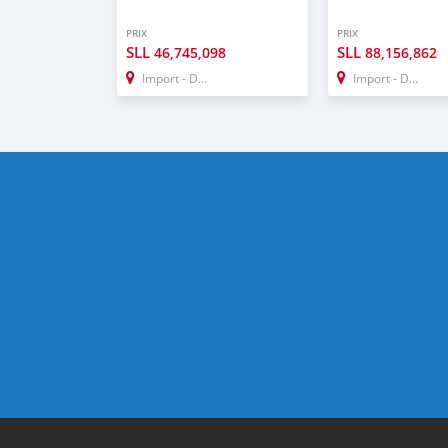
PRIX
PRIX
SLL
SLL
46,745,098
88,156,862
Import - Dubai
Import - Dubai