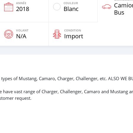
ANNÉE
COULEUR
Camio
e
2018
Blanc
Bus
VOLANT
CONDITION
N/A
Import
ll types of Mustang, Camaro, Charger, Challenger, etc. ALSO WE B
e have vast range of Charger, Challenger, Camaro and Mustang a
ustomer request.