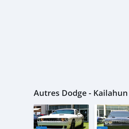
2- MOA.
3- Passport copies of all partners
4- Passport an
Autres Dodge - Kailahun