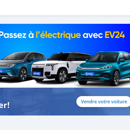
0% DOWN PAYMENT.
 CAR BEFORE YOU COME.
t and without down payment as well.
ows:
Vendre votre voiture
er!
 only one or no salaries and work for a listed company)