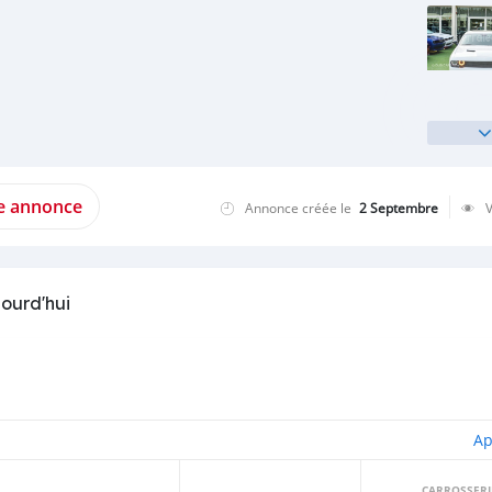
te annonce
Annonce créée le
2 Septembre
jourd'hui
Ap
CARROSSERI