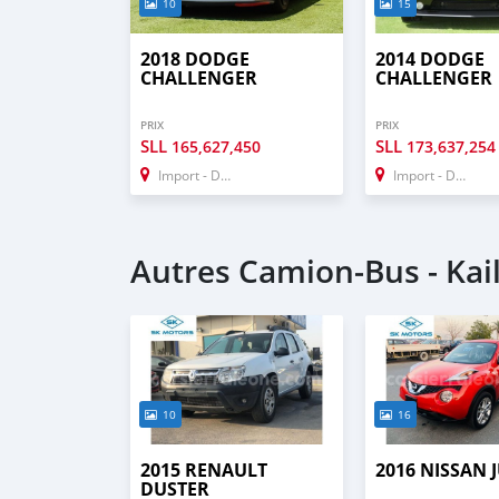
10
15
2018 DODGE
2014 DODGE
CHALLENGER
CHALLENGER
PRIX
PRIX
SLL
SLL
165,627,450
173,637,254
Import - Dubai
Import - Dubai
Autres Camion‒Bus - Ka
10
16
2015 RENAULT
2016 NISSAN 
DUSTER