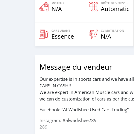
MOTEUR
BOÎTE DE VITESSES
N/A
Automatiqu
CARBURANT
CLIMATISATION
Essence
N/A
Message du vendeur
Our expertise is in sports cars and we have a
CARS IN CASH!!
We are expert in American Muscle cars and w
we can do customization of cars as per the c
Facebook: “Al Wadishee Used Cars Trading”
Instagram: #alwadishee289
289