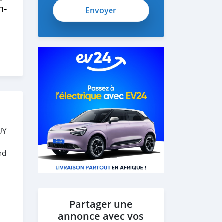
n‒
UY
nd
Partager une
annonce avec vos