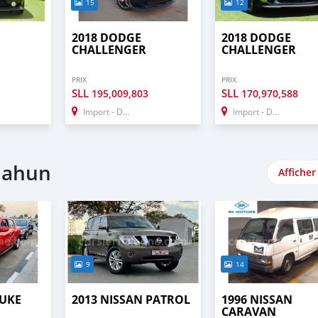
15
12
2018 DODGE
2018 DODGE
CHALLENGER
CHALLENGER
PRIX
PRIX
SLL
SLL
195,009,803
170,970,588
Import - Dubai
Import - Dubai
ilahun
Afficher
9
14
JUKE
2013 NISSAN PATROL
1996 NISSAN
CARAVAN