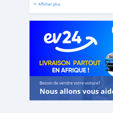
MONTHLY PRICE CALCULATED BASED ON 2
Afficher plus
PLEASE CONFIRM THE AVAILABILITY OF THE
CASH BUYERS Please provide:
1- Emirates ID
2- Driving Licence
Auto Loan can be arranged with down paymen
FINANCE BUYERS:
Required Bank finance documents are as foll
Employed:
1- Salary Certificate
2- 3 month bank statement (stamped)
3- Passport & Visa copies
Besoin de vendre votre voiture?
4- Emirates ID copy
Nous allons vous aid
( Note: Please contact us if you have received
Self Employed:
1- Trade License