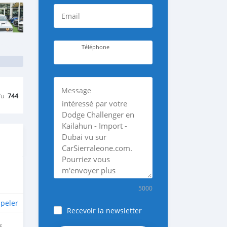
Email
Téléphone
Message
Vu
744
5000
peler
Recevoir la newsletter
E