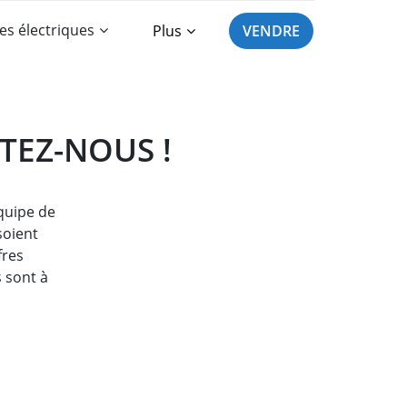
es électriques
Plus
VENDRE
TEZ-NOUS !
équipe de
soient
fres
s sont à