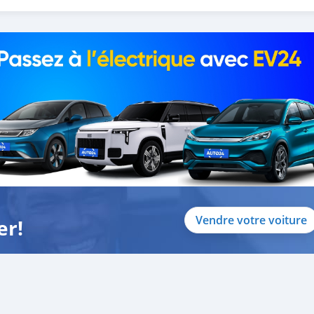
our test drive!
Vendre votre voiture
er!