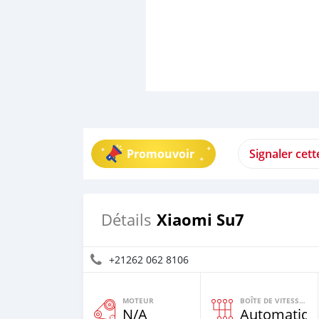
Promouvoir
Signaler cet
Xiaomi Su7
Détails
+21262 062 8106
MOTEUR
BOÎTE DE VITESSES
N/A
Automatiqu