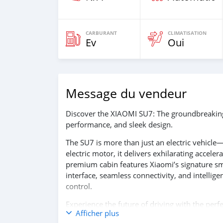
CARBURANT
CLIMATISATION
Ev
Oui
Message du vendeur
Discover the XIAOMI SU7: The groundbreaking 
performance, and sleek design.
The SU7 is more than just an electric vehicle
electric motor, it delivers exhilarating accele
premium cabin features Xiaomi’s signature sm
interface, seamless connectivity, and intellig
control.
Experience the future of driving with the per
Afficher plus
performance — the XIAOMI SU7.