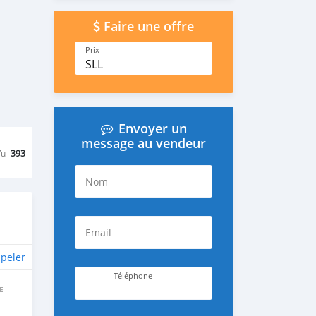
Faire une offre
Prix
SLL
Envoyer un
message au vendeur
Vu
393
Nom
Email
peler
Téléphone
E