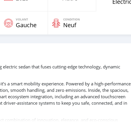
Électr
VOLANT
CONDITION
Gauche
Neuf
electric sedan that fuses cutting-edge technology, dynamic
—it’s a smart mobility experience. Powered by a high-performance 
ration, smooth handling, and zero emissions. Inside, the spacious,
art ecosystem integration, including an advanced touchscreen
ent driver-assistance systems to keep you safe, connected, and in
fect combination of innovation, elegance, and eco-conscious